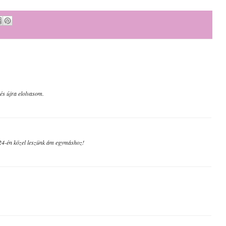
és újra elolvasom.
 24-én közel leszünk ám egymáshoz!