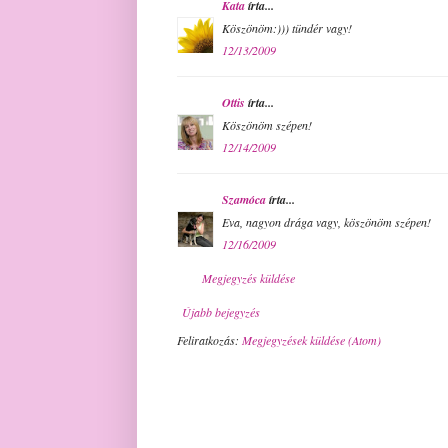
Kata
írta...
Köszönöm:))) tündér vagy!
12/13/2009
Ottis
írta...
Köszönöm szépen!
12/14/2009
Szamóca
írta...
Eva, nagyon drága vagy, köszönöm szépen!
12/16/2009
Megjegyzés küldése
Újabb bejegyzés
Feliratkozás:
Megjegyzések küldése (Atom)