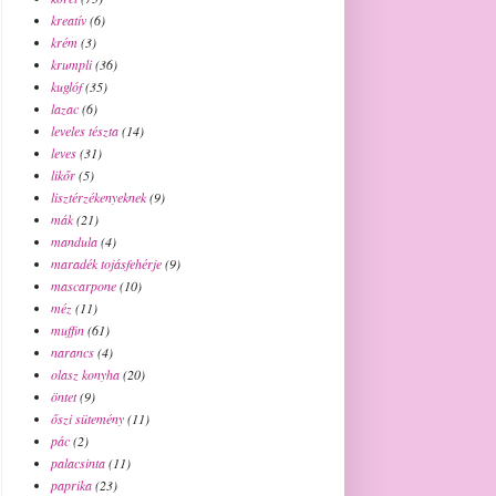
kreatív
(6)
krém
(3)
krumpli
(36)
kuglóf
(35)
lazac
(6)
leveles tészta
(14)
leves
(31)
likőr
(5)
lisztérzékenyeknek
(9)
mák
(21)
mandula
(4)
maradék tojásfehérje
(9)
mascarpone
(10)
méz
(11)
muffin
(61)
narancs
(4)
olasz konyha
(20)
öntet
(9)
őszi sütemény
(11)
pác
(2)
palacsinta
(11)
paprika
(23)