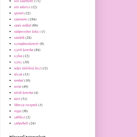
sós sütemény
(75)
sós tekercs
(12)
spenót
(32)
sütemény
(184)
sütés nélkül
(69)
sütipecsétes keksz
(1)
sütőtök
(24)
szentjánoskenyér
(6)
szerb konyha
(84)
szilva
(12)
szósz
(10)
teljes kiőrlésű liszt
(12)
tészta
(31)
tonhal
(10)
torta
(49)
török konyha
(4)
túró
(51)
Váncza receptek
(3)
vega
(36)
zabliszt
(2)
zabpehely
(24)