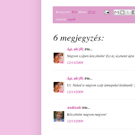
Bejegyezte:
Eva
dátum:
17:11
Címkék:
egyéb
6 megjegyzés:
Ági, aki főz
írta...
Nagyon szépen köszönöm! Ezt az üzenetet újra 
12/13/2009
Ági, aki főz
írta...
Ui: Neked is nagyon szép ünnepeket kívánunk!
12/13/2009
Andi/cuki
írta...
Köszönöm nagyon-nagyon!
12/13/2009