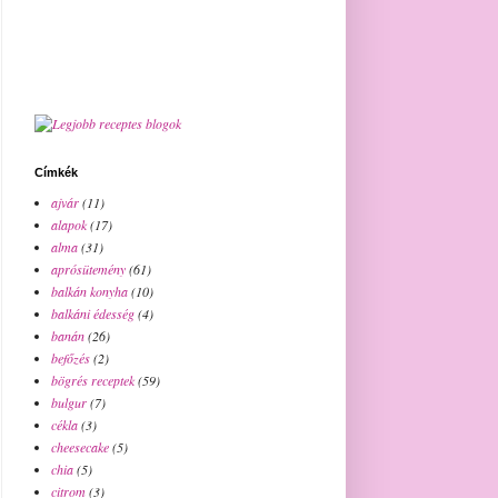
Címkék
ajvár
(11)
alapok
(17)
alma
(31)
aprósütemény
(61)
balkán konyha
(10)
balkáni édesség
(4)
banán
(26)
befőzés
(2)
bögrés receptek
(59)
bulgur
(7)
cékla
(3)
cheesecake
(5)
chia
(5)
citrom
(3)