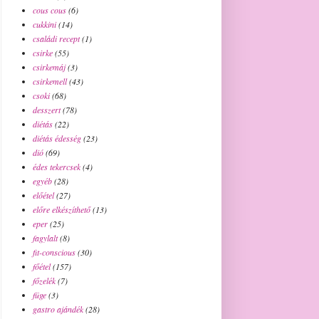
cous cous
(6)
cukkini
(14)
családi recept
(1)
csirke
(55)
csirkemáj
(3)
csirkemell
(43)
csoki
(68)
desszert
(78)
diétás
(22)
diétás édesség
(23)
dió
(69)
édes tekercsek
(4)
egyéb
(28)
előétel
(27)
előre elkészíthető
(13)
eper
(25)
fagylalt
(8)
fit-conscious
(30)
főétel
(157)
főzelék
(7)
füge
(3)
gastro ajándék
(28)