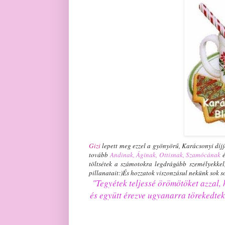
Gizi
lepett meg ezzel a gyönyörű, Karácsonyi díj
tovább
Andinak
,
Áginak
,
Ottisnak
,
Szamócának
é
töltsétek a számotokra legdrágább személyekkel,
pillanatait:)És hozzatok viszonzásul nekünk sok so
"Tegyétek teljessé örömötöket azzal,
és együtt érezve ugyanarra törekedtek