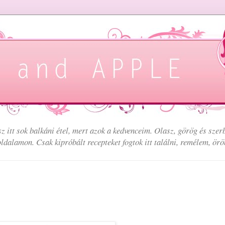
sz itt sok balkáni étel, mert azok a kedvenceim. Olasz, görög és szer
ldalamon. Csak kipróbált recepteket fogtok itt találni, remélem, örö