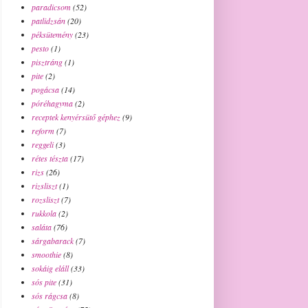
paradicsom
(52)
patlidzsán
(20)
péksütemény
(23)
pesto
(1)
pisztráng
(1)
pite
(2)
pogácsa
(14)
póréhagyma
(2)
receptek kenyérsütő géphez
(9)
reform
(7)
reggeli
(3)
rétes tészta
(17)
rizs
(26)
rizsliszt
(1)
rozsliszt
(7)
rukkola
(2)
saláta
(76)
sárgabarack
(7)
smoothie
(8)
sokáig eláll
(33)
sós pite
(31)
sós rágcsa
(8)