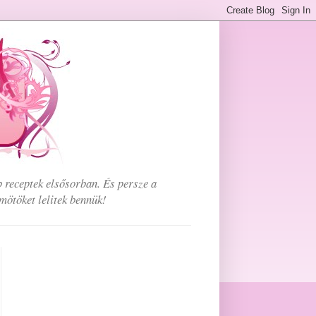
b receptek elsősorban. És persze a
mötöket lelitek bennük!