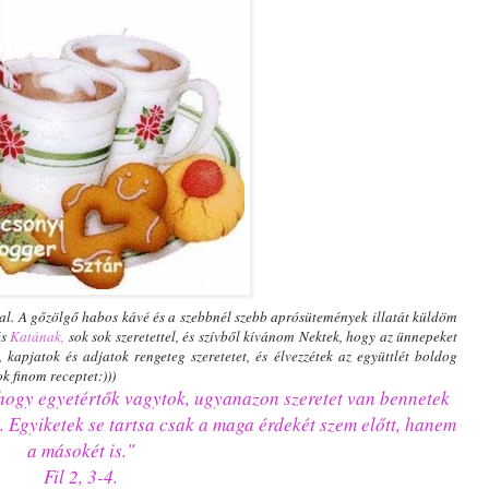
jal. A gőzölgő habos kávé és a szebbnél szebb aprósütemények illatát küldöm
s
Katának
,
sok sok szeretettel, és szívből kívánom Nektek, hogy az ünnepeket
 kapjatok és adjatok rengeteg szeretetet, és élvezzétek az együttlét boldog
k finom receptet:)))
 hogy egyetértők vagytok, ugyanazon szeretet van bennetek
. Egyiketek se tartsa csak a maga érdekét szem előtt, hanem
a másokét is."
Fil 2, 3-4.